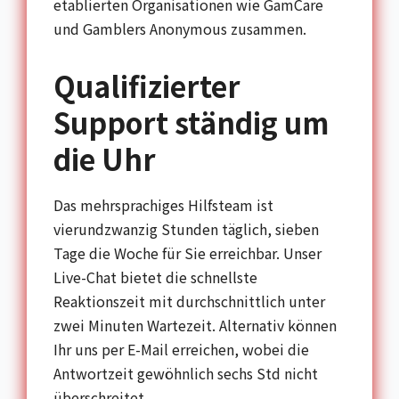
etablierten Organisationen wie GamCare
und Gamblers Anonymous zusammen.
Qualifizierter
Support ständig um
die Uhr
Das mehrsprachiges Hilfsteam ist
vierundzwanzig Stunden täglich, sieben
Tage die Woche für Sie erreichbar. Unser
Live-Chat bietet die schnellste
Reaktionszeit mit durchschnittlich unter
zwei Minuten Wartezeit. Alternativ können
Ihr uns per E-Mail erreichen, wobei die
Antwortzeit gewöhnlich sechs Std nicht
überschreitet.