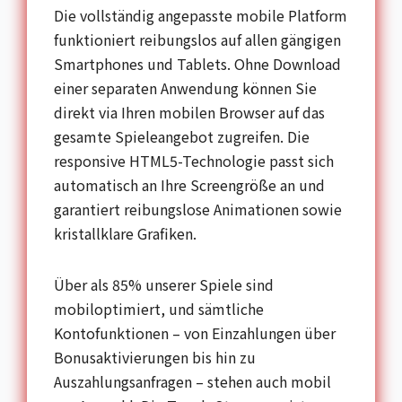
Die vollständig angepasste mobile Platform
funktioniert reibungslos auf allen gängigen
Smartphones und Tablets. Ohne Download
einer separaten Anwendung können Sie
direkt via Ihren mobilen Browser auf das
gesamte Spieleangebot zugreifen. Die
responsive HTML5-Technologie passt sich
automatisch an Ihre Screengröße an und
garantiert reibungslose Animationen sowie
kristallklare Grafiken.
Über als 85% unserer Spiele sind
mobiloptimiert, und sämtliche
Kontofunktionen – von Einzahlungen über
Bonusaktivierungen bis hin zu
Auszahlungsanfragen – stehen auch mobil