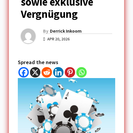
sowie exklusive
Vergnügung
By
Derrick Inkoom
APR 20, 2026
Spread the news