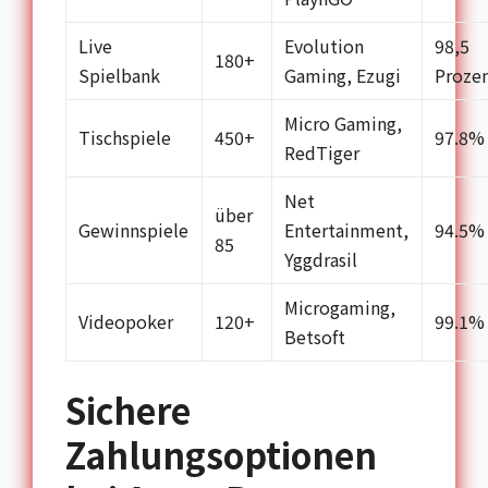
Live
Evolution
98,5
180+
Spielbank
Gaming, Ezugi
Proze
Micro Gaming,
Tischspiele
450+
97.8%
RedTiger
Net
über
Gewinnspiele
Entertainment,
94.5%
85
Yggdrasil
Microgaming,
Videopoker
120+
99.1%
Betsoft
Sichere
Zahlungsoptionen