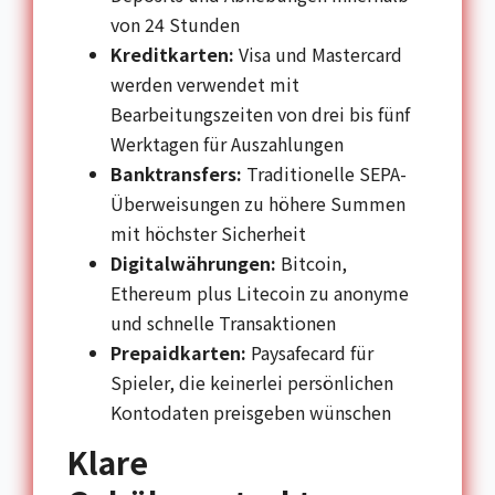
von 24 Stunden
Kreditkarten:
Visa und Mastercard
werden verwendet mit
Bearbeitungszeiten von drei bis fünf
Werktagen für Auszahlungen
Banktransfers:
Traditionelle SEPA-
Überweisungen zu höhere Summen
mit höchster Sicherheit
Digitalwährungen:
Bitcoin,
Ethereum plus Litecoin zu anonyme
und schnelle Transaktionen
Prepaidkarten:
Paysafecard für
Spieler, die keinerlei persönlichen
Kontodaten preisgeben wünschen
Klare