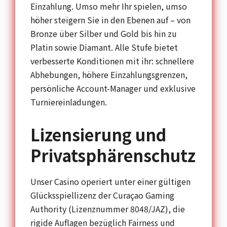
Einzahlung. Umso mehr Ihr spielen, umso
höher steigern Sie in den Ebenen auf – von
Bronze über Silber und Gold bis hin zu
Platin sowie Diamant. Alle Stufe bietet
verbesserte Konditionen mit ihr: schnellere
Abhebungen, höhere Einzahlungsgrenzen,
persönliche Account-Manager und exklusive
Turniereinladungen.
Lizensierung und
Privatsphärenschutz
Unser Casino operiert unter einer gültigen
Glücksspiellizenz der Curaçao Gaming
Authority (Lizenznummer 8048/JAZ), die
rigide Auflagen bezüglich Fairness und