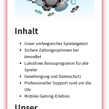
Inhalt
Unser umfangreiches Spielangebot
Sichere Zahlungsoptionen bei
AmonBet
Lukratives Bonusprogramm für alle
Spieler
Genehmigung und Datenschutz
Professioneller Support rund um die
Uhr
Mobiles Gaming-Erlebnis
Unser