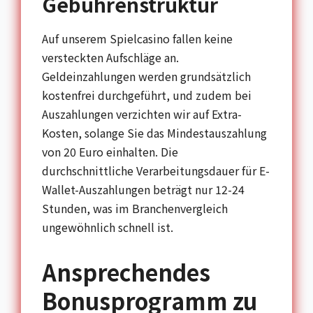
Gebührenstruktur
Auf unserem Spielcasino fallen keine
versteckten Aufschläge an.
Geldeinzahlungen werden grundsätzlich
kostenfrei durchgeführt, und zudem bei
Auszahlungen verzichten wir auf Extra-
Kosten, solange Sie das Mindestauszahlung
von 20 Euro einhalten. Die
durchschnittliche Verarbeitungsdauer für E-
Wallet-Auszahlungen beträgt nur 12-24
Stunden, was im Branchenvergleich
ungewöhnlich schnell ist.
Ansprechendes
Bonusprogramm zu